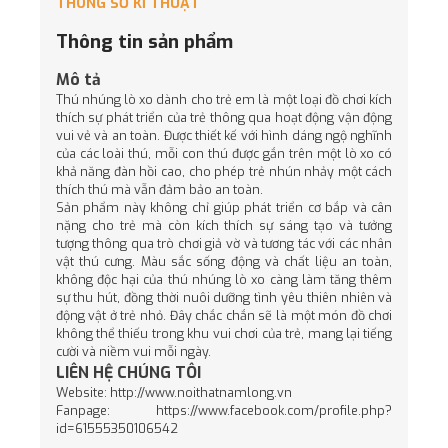
THÔNG SỐ KĨ THUẬT
Thông tin sản phẩm
Mô tả
Thú nhúng lò xo dành cho trẻ em là một loại đồ chơi kích
thích sự phát triển của trẻ thông qua hoạt động vận động
vui vẻ và an toàn. Được thiết kế với hình dáng ngộ nghĩnh
của các loài thú, mỗi con thú được gắn trên một lò xo có
khả năng đàn hồi cao, cho phép trẻ nhún nhảy một cách
thích thú mà vẫn đảm bảo an toàn.
Sản phẩm này không chỉ giúp phát triển cơ bắp và cân
nặng cho trẻ mà còn kích thích sự sáng tạo và tưởng
tượng thông qua trò chơi giả vờ và tương tác với các nhân
vật thú cưng. Màu sắc sống động và chất liệu an toàn,
không độc hại của thú nhúng lò xo càng làm tăng thêm
sự thu hút, đồng thời nuôi dưỡng tình yêu thiên nhiên và
động vật ở trẻ nhỏ. Đây chắc chắn sẽ là một món đồ chơi
không thể thiếu trong khu vui chơi của trẻ, mang lại tiếng
cười và niềm vui mỗi ngày.
LIÊN HỆ CHÚNG TÔI
Website:
http://www.noithatnamlong.vn
Fanpage:
https://www.facebook.com/profile.php?
id=61555350106542