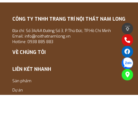
CÔNG TY TNHH TRANG TRÍ NỘI THẤT NAM LONG
Địa chỉ: Số 34/4A Đường Số 3, P.Thủ Đức, TP.Hồ Chí Minh
Email:
info@noithatnamlong.vn
Hotline: 0938 885 883
VỀ CHÚNG TÔI
LIÊN KẾT NHANH
Sản phẩm
Dự án
ĐĂNG KÝ NHẬN THÔNG TIN
Nhập Email của bạn để nhận thông tin mới nhất của Nam Long
Decor !