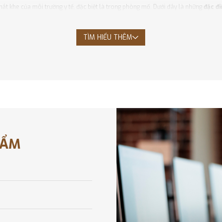
khắt khe của môi trường y tế, đặc biệt là trong phòng mổ. Dưới đây là những
đặc đi
át triển của vi khuẩn và các vi sinh vật có hại. Điều này đảm bảo sự vô trùng tuy
TÌM HIỂU THÊM
c các tác nhân môi trường như hóa chất, độ ẩm cao. Điều này giúp cửa luôn giữ được
 vệ phòng mổ khỏi các tác động cơ học từ bên ngoài, đảm bảo an toàn cho các thiế
ộng của lửa trong trường hợp xảy ra hỏa hoạn, tăng cường mức độ an toàn. Ngoài ra
huận tiện trong việc di chuyển mà không cần chạm tay vào cửa, giảm nguy cơ lây 
ẨM
 và sự chính xác cao.