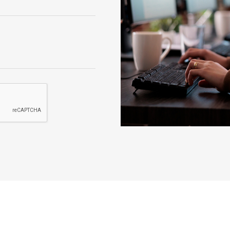
người hoặc đồ vật
ển cửa tự động từ xa.
g trường hợp mất điện hoặc khẩn cấp và được sử dụng trong xây dựng các công trìn