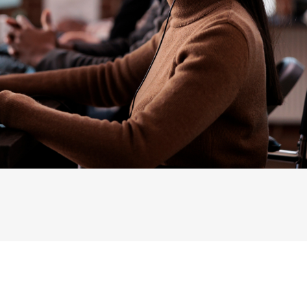
h công cộng liên quan đến cháy nổ (DC24V, 600mA/h)