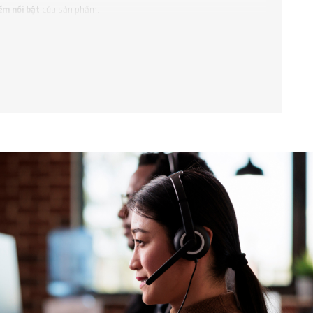
ểm nổi bật
của sản phẩm:
ệt đối, rất quan trọng trong phòng mổ và các khu vực y tế đòi hỏi vệ
 hình thức và chức năng tốt trong suốt thời gian dài, đặc biệt trong
t bị y tế và nhân sự bên trong.
, cửa còn có khả năng cách âm tốt, giúp duy trì không gian yên tĩnh
nhiễm chéo và đảm bảo vệ sinh tối đa. Công nghệ này giúp cửa hoạt