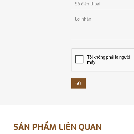
Nguồn: DC12~30V
Kích thước: 40 x 117 x19.5(mm)
2. Door sensor (Cảm biến hồng ngoại)
Mở và đóng cửa tự động bằng cách phát hiện chuyển động của cơ thể 
Nguồn điện: DC12∼30V
Chiều cao lắp đặt: Max. 3m
3. Touch button wire (Thiết bị chạm)
Size : 187 X 42 X 12(mm)
4. Remote controller (Bộ điều khiển từ xa)
Cần có một bộ thu điều khiển từ xa không dây riêng biệt để điều khi
5. UPS
Thiết bị cấp điện phụ trợ giúp duy trì hệ thống bình thường tron
Mô phỏng 3D
GỬI
SẢN PHẨM LIÊN QUAN