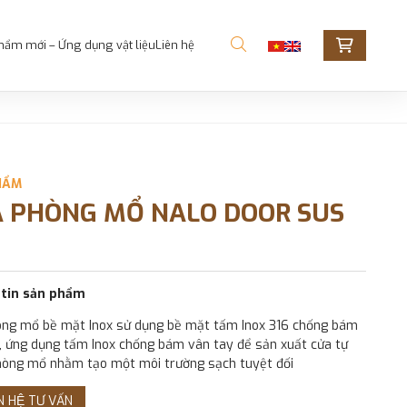
hẩm mới – Ứng dụng vật liệu
Liên hệ
HẨM
 PHÒNG MỔ NALO DOOR SUS
tin sản phẩm
ng mổ bề mặt Inox sử dụng bề mặt tấm Inox 316 chống bám
, ứng dụng tấm Inox chống bám vân tay để sản xuất cửa tự
òng mổ nhằm tạo một môi trường sạch tuyệt đối
N HỆ TƯ VẤN