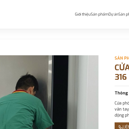
Giới thiệu
Sản phẩm
Dự án
Sản p
SẢN P
CỬA
316
Thông 
Cửa phò
vân tay
động ph
LIÊ