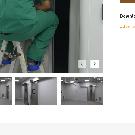
Downlo
Bản v